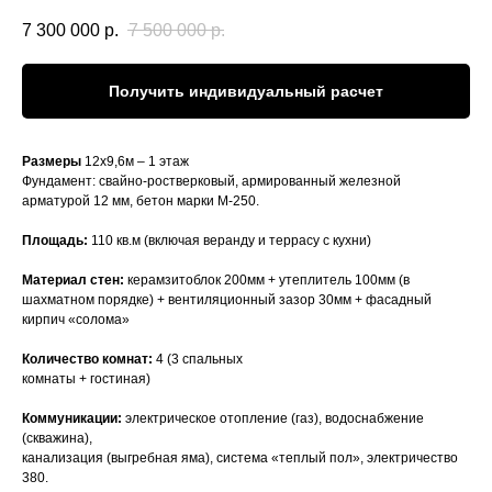
7 300 000
р.
7 500 000
р.
Получить индивидуальный расчет
Размеры
12х9,6м – 1 этаж
Фундамент: свайно-ростверковый, армированный железной
арматурой 12 мм, бетон марки М-250.
Площадь:
110 кв.м (включая веранду и террасу с кухни)
Материал стен:
керамзитоблок 200мм + утеплитель 100мм (в
шахматном порядке) + вентиляционный зазор 30мм + фасадный
кирпич «солома»
Количество комнат:
4 (3 спальных
комнаты + гостиная)
Коммуникации:
электрическое отопление (газ), водоснабжение
(скважина),
канализация (выгребная яма), система «теплый пол», электричество
380.