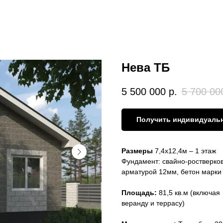
Нева ТБ
5 500 000
р.
5 700 00
Получить индивидуаль
Размеры
7,4х12,4м – 1 этаж
Фундамент: свайно-ростверков
арматурой 12мм, бетон марки
Площадь:
81,5 кв.м (включая
веранду и террасу)